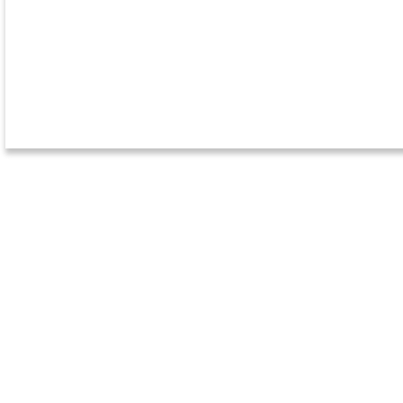
Žinynas