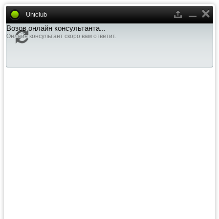
Uniclub
Возов онлайн консультанта...
Онлайн консультант скоро вам ответит.